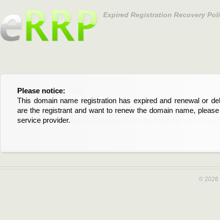
Expired Registration Recovery Pol
Please notice:
Bitte beachten Sie:
This domain name registration has expired and renewal or dele
Diese Domainregistrierung ist abgelaufen und die Verläng
are the registrant and want to renew the domain name, please 
Domain stehen an. Wenn Sie der Registrant sind und di
service provider.
verlängern möchten, kontaktieren Sie bitte Ihren Service-Provid
© 2026